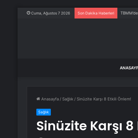
TBMM’de K
Cuma, Ağustos 7 2026
Son Dakika Haberleri
ANASAY
Anasayfa
/
Sağlık
/
Sinüzite Karşı 8 Etkili Önlem!
Sağlık
Sinüzite Karşı 8