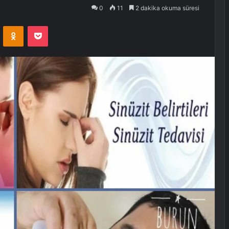
0
11
2 dakika okuma süresi
VKontakte
Odnoklassniki
Pocket