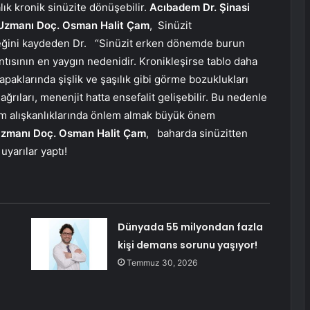
lık kronik sinüzite dönüşebilir.
Acıbadem Dr. Şinasi
 Uzmanı Doç. Osman Halit Çam
,
Sinüzit
eğini kaydeden Dr.
“Sinüzit erken dönemde burun
kıntısının en yaygın nedenidir. Kronikleşirse tablo daha
kapaklarında şişlik ve şaşılık gibi görme bozuklukları
ağrıları, menenjit hatta ensefalit gelişebilir. Bu nedenle
m alışkanlıklarında önlem almak büyük önem
 Uzmanı Doç. Osman Halit Çam
,
baharda sinüzitten
uyarılar yaptı!
Dünyada 55 milyondan fazla
kişi demans sorunu yaşıyor!
Temmuz 30, 2026