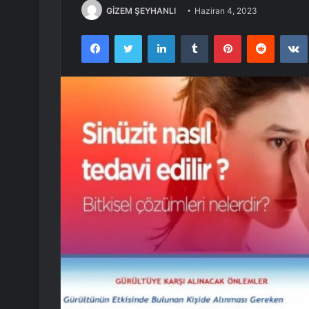
GİZEM ŞEYHANLI
Haziran 4, 2023
Facebook
Twitter
LinkedIn
Tumblr
Pinterest
Reddit