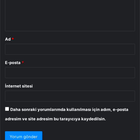
u
m
*
Ad
*
E-posta
*
İnternet sitesi
Daha sonraki yorumlarımda kullanılması için adım, e-posta
adresim ve site adresim bu tarayıcıya kaydedilsin.