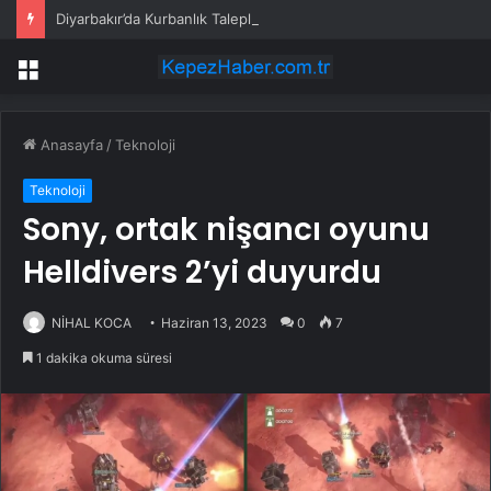
Diyarbakır’da Kurbanlık Talepleri Yükseliyor
Menü
Anasayfa
/
Teknoloji
Teknoloji
Sony, ortak nişancı oyunu
Helldivers 2’yi duyurdu
NİHAL KOCA
Haziran 13, 2023
0
7
1 dakika okuma süresi