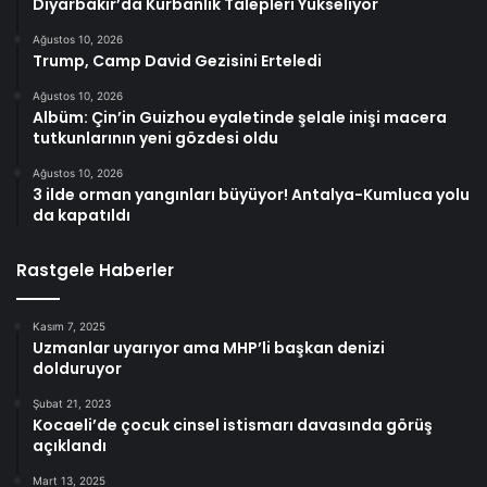
Diyarbakır’da Kurbanlık Talepleri Yükseliyor
Ağustos 10, 2026
Trump, Camp David Gezisini Erteledi
Ağustos 10, 2026
Albüm: Çin’in Guizhou eyaletinde şelale inişi macera
tutkunlarının yeni gözdesi oldu
Ağustos 10, 2026
3 ilde orman yangınları büyüyor! Antalya-Kumluca yolu
da kapatıldı
Rastgele Haberler
Kasım 7, 2025
Uzmanlar uyarıyor ama MHP’li başkan denizi
dolduruyor
Şubat 21, 2023
Kocaeli’de çocuk cinsel istismarı davasında görüş
açıklandı
Mart 13, 2025