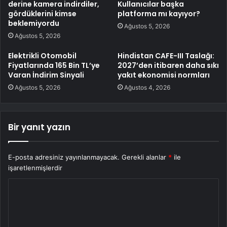
derine kamera indirdiler,
Kullanıcılar başka
gördüklerini kimse
platforma mı kayıyor?
beklemiyordu
Ağustos 5, 2026
Ağustos 5, 2026
Elektrikli Otomobil
Hindistan CAFE-III Taslağı:
Fiyatlarında 165 Bin TL’ye
2027’den itibaren daha sıkı
Varan İndirim Sinyali
yakıt ekonomisi normları
Ağustos 5, 2026
Ağustos 4, 2026
Bir yanıt yazın
E-posta adresiniz yayınlanmayacak.
Gerekli alanlar
*
ile
işaretlenmişlerdir
Y
o
r