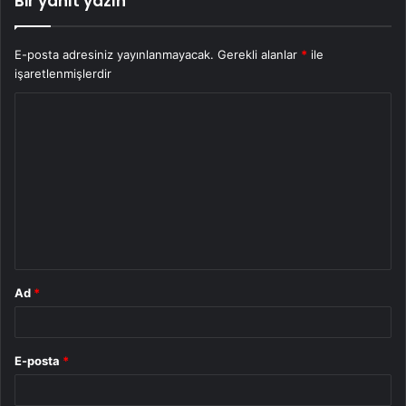
Bir yanıt yazın
E-posta adresiniz yayınlanmayacak.
Gerekli alanlar
*
ile
işaretlenmişlerdir
Y
o
r
u
m
*
Ad
*
E-posta
*