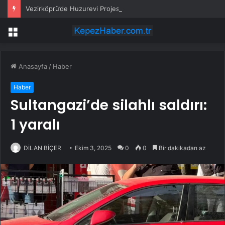
Vezirköprü’de Huzurevi Projesine 192 Milyon TL Destek
Menü
Anasayfa
/
Haber
Haber
Sultangazi’de silahlı saldırı:
1 yaralı
DİLAN BİÇER
Ekim 3, 2025
0
0
Bir dakikadan az