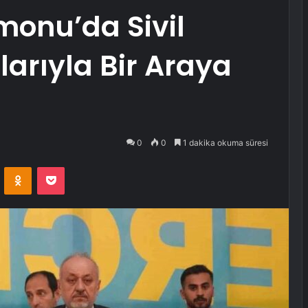
monu’da Sivil
arıyla Bir Araya
0
0
1 dakika okuma süresi
VKontakte
Odnoklassniki
Pocket