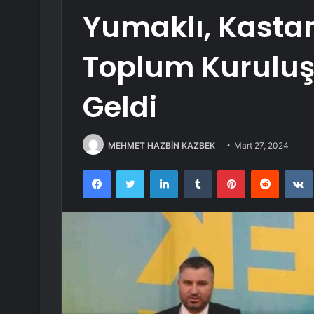
Yumaklı, Kasta
Toplum Kuruluşl
Geldi
MEHMET HAZBİN KAZBEK
Mart 27, 2024
Facebook
Twitter
LinkedIn
Tumblr
Pinterest
Reddit