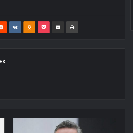
erest
Reddit
VKontakte
Odnoklassniki
Pocket
E-Posta ile paylaş
Yazdır
EK