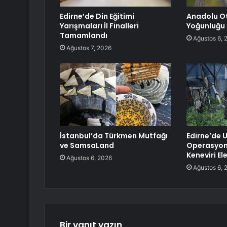
Edirne’de Din Eğitimi
Anadolu O
Yarışmaları İl Finalleri
Yoğunluğu
Tamamlandı
Ağustos 6, 
Ağustos 7, 2026
İstanbul’da Türkmen Mutfağı
Edirne’de 
ve SamsaLand
Operasyonu
Keneviri Ele
Ağustos 6, 2026
Ağustos 6, 
Bir yanıt yazın