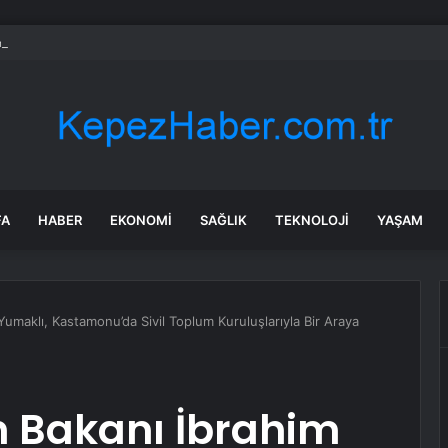
aya Üst Geçidine Çarptı
FA
HABER
EKONOMI
SAĞLIK
TEKNOLOJI
YAŞAM
umaklı, Kastamonu’da Sivil Toplum Kuruluşlarıyla Bir Araya
 Bakanı İbrahim