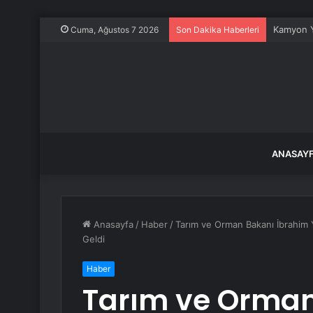
Kamyon Y
Cuma, Ağustos 7 2026
Son Dakika Haberleri
ANASAY
Anasayfa
/
Haber
/
Tarım ve Orman Bakanı İbrahim Y
Geldi
Haber
Tarım ve Orman