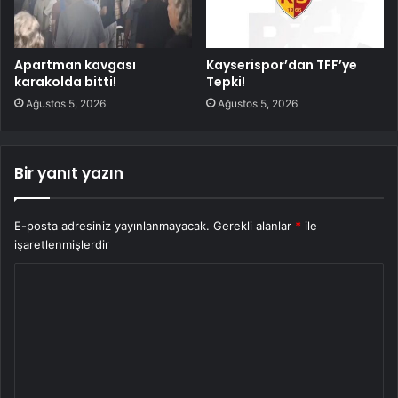
Apartman kavgası
Kayserispor’dan TFF’ye
karakolda bitti!
Tepki!
Ağustos 5, 2026
Ağustos 5, 2026
Bir yanıt yazın
E-posta adresiniz yayınlanmayacak.
Gerekli alanlar
*
ile
işaretlenmişlerdir
Y
o
r
u
m