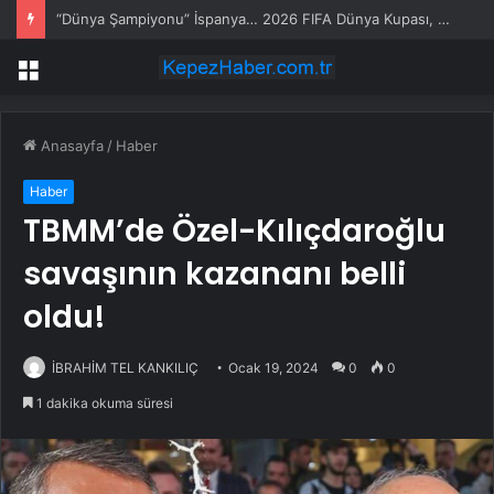
“Dünya Şampiyonu” İspanya… 2026 FIFA Dünya Kupası, Uzatmalarda Arjantin’i 1-0 Yenen İspanya’nın Oldu
Menü
Anasayfa
/
Haber
Haber
TBMM’de Özel-Kılıçdaroğlu
savaşının kazananı belli
oldu!
İBRAHİM TEL KANKILIÇ
Ocak 19, 2024
0
0
1 dakika okuma süresi