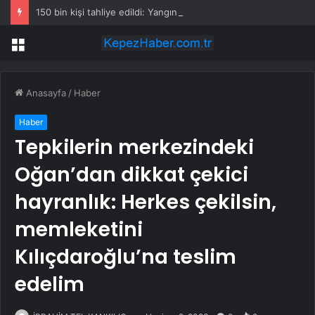
150 bin kişi tahliye edildi: Yangınları durduramayınca atları saldılar
Menü
Anasayfa
/
Haber
Haber
Tepkilerin merkezindeki
Oğan’dan dikkat çekici
hayranlık: Herkes çekilsin,
memleketini
Kılıçdaroğlu’na teslim
edelim