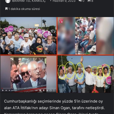
İBRAHİM TEL KANKILIÇ
Haziran 9, 2023
0
8
1 dakika okuma süresi
Cumhurbaşkanlığı seçimlerinde yüzde 5’in üzerinde oy
alan ATA İttifakı’nın adayı Sinan Ogan, tarafını netleştirdi.