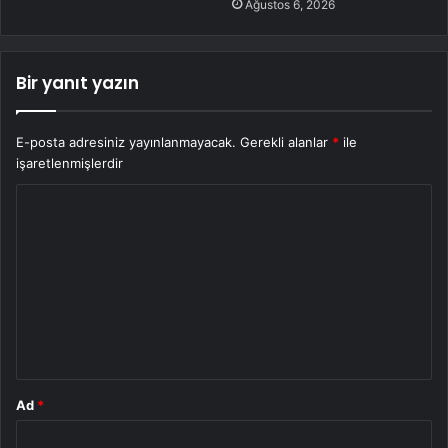
Ağustos 6, 2026
Bir yanıt yazın
E-posta adresiniz yayınlanmayacak.
Gerekli alanlar
*
ile
işaretlenmişlerdir
Y
o
r
u
m
*
Ad
*