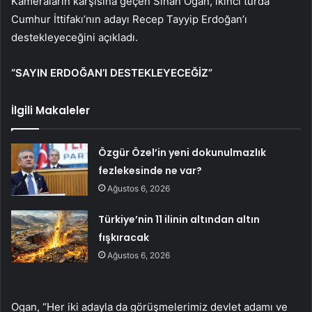
Kameraların karşısına geçen Sinan Ogan, ikinci turda
Cumhur İttifakı’nın adayı Recep Tayyip Erdoğan’ı
destekleyeceğini açıkladı.
“SAYIN ERDOĞAN’I DESTEKLEYECEĞİZ”
İlgili Makaleler
Özgür Özel’in yeni dokunulmazlık
fezlekesinde ne var?
Ağustos 6, 2026
Türkiye’nin 11 ilinin altından altın
fışkıracak
Ağustos 6, 2026
Ogan, “Her iki adayla da görüşmelerimiz devlet adamı ve