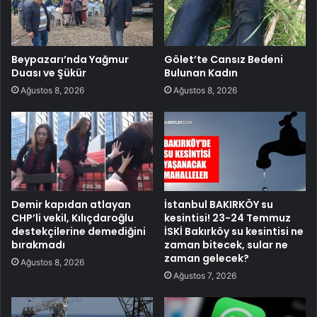
Beypazarı’nda Yağmur
Gölet’te Cansız Bedeni
Duası ve Şükür
Bulunan Kadın
Ağustos 8, 2026
Ağustos 8, 2026
Demir kapıdan atlayan
İstanbul BAKIRKÖY su
CHP’li vekil, Kılıçdaroğlu
kesintisi! 23-24 Temmuz
destekçilerine demediğini
İSKİ Bakırköy su kesintisi ne
bırakmadı
zaman bitecek, sular ne
zaman gelecek?
Ağustos 8, 2026
Ağustos 7, 2026