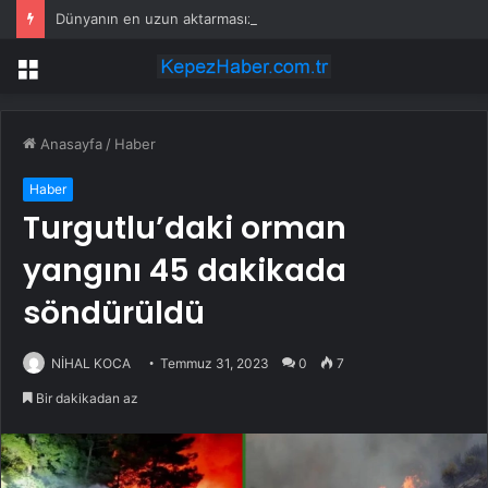
Dünyanın en uzun aktarmasız uçuşunda tarihi rekor: 24 saatten fazla havada kaldılar
Menü
Anasayfa
/
Haber
Haber
Turgutlu’daki orman
yangını 45 dakikada
söndürüldü
NİHAL KOCA
Temmuz 31, 2023
0
7
Bir dakikadan az