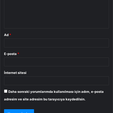
u
m
*
Ad
*
E-posta
*
İnternet sitesi
Daha sonraki yorumlarımda kullanılması için adım, e-posta
adresim ve site adresim bu tarayıcıya kaydedilsin.