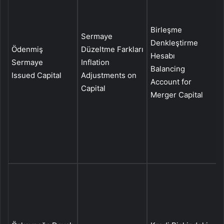
Birleşme
P
Sermaye
Denkleştirme
İ
Ödenmiş
Düzeltme Farkları
Hesabı
K
Sermaye
Inflation
Balancing
A
Issued Capital
Adjustments on
Account for
C
Capital
Merger Capital
S
Ö