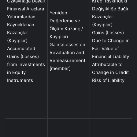
Özkaynağa Dayalı
Kredi Riskindeki
F
Finansal Araçlara
Değişikliğe Bağlı
Y
Yeniden
Yatırımlardan
Kazançlar
İ
Değerleme ve
Kaynaklanan
(Kayıplar)
R
Ölçüm Kazanç /
Kazançlar
Gains (Losses)
K
Kayıpları
(Kayıplar)
Due to Change in
(
Gains/Losses on
Accumulated
Fair Value of
G
Revaluation and
Gains (Losses)
Financial Liability
Remeasurement
from Investments
Attributable to
I
[member]
in Equity
Change in Credit
Instruments
Risk of Liability
i
I