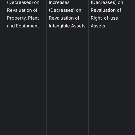
(Decreases) on
Increases
(Decreases) on
Revaluation of
(Decreases) on
Revaluation of
o
Property, Plant
Revaluation of
Right-of-use
P
and Equipment
Intangible Assets
Assets