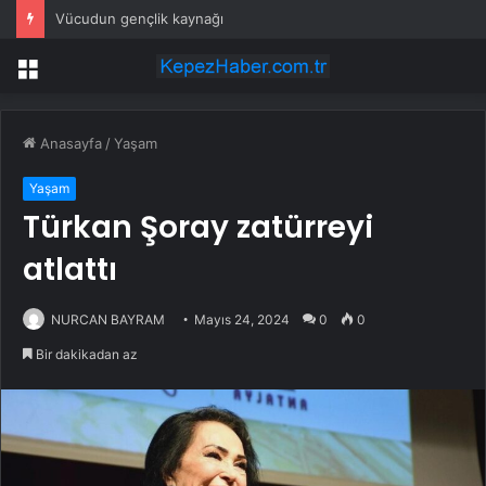
Vücudun gençlik kaynağı
Menü
Anasayfa
/
Yaşam
Yaşam
Türkan Şoray zatürreyi
atlattı
NURCAN BAYRAM
Mayıs 24, 2024
0
0
Bir dakikadan az