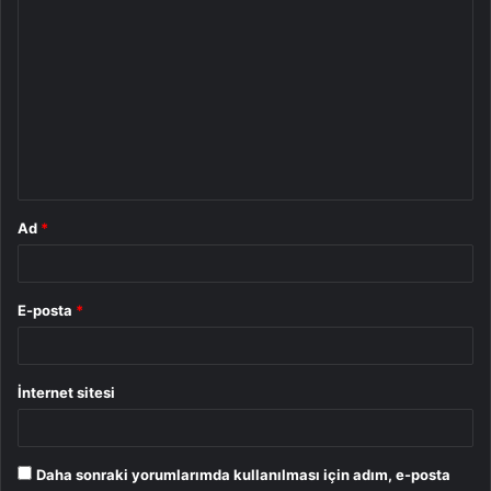
Y
o
r
u
m
*
Ad
*
E-posta
*
İnternet sitesi
Daha sonraki yorumlarımda kullanılması için adım, e-posta