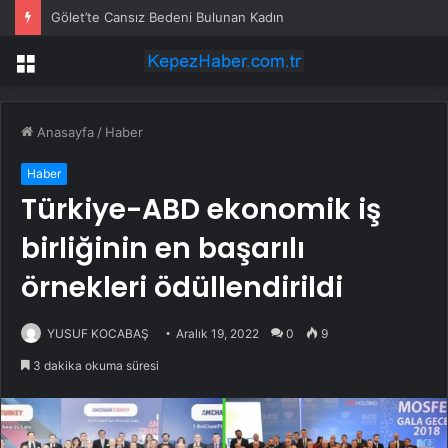
Gölet’te Cansız Bedeni Bulunan Kadın
Menü
Anasayfa
/
Haber
Haber
Türkiye-ABD ekonomik iş
birliğinin en başarılı
örnekleri ödüllendirildi
YUSUF KOCABAŞ
Aralık 19, 2022
0
9
3 dakika okuma süresi