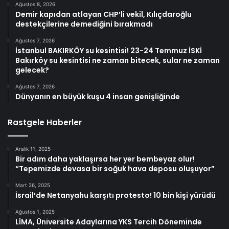
Ağustos 8, 2026
Demir kapıdan atlayan CHP’li vekil, Kılıçdaroğlu
destekçilerine demediğini bırakmadı
Ağustos 7, 2026
İstanbul BAKIRKÖY su kesintisi! 23-24 Temmuz İSKİ
Bakırköy su kesintisi ne zaman bitecek, sular ne zaman
gelecek?
Ağustos 7, 2026
Dünyanın en büyük kuşu 4 insan genişliğinde
Rastgele Haberler
Aralık 11, 2025
Bir adım daha yaklaşırsa her yer bembeyaz olur!
“Tepemizde devasa bir soğuk hava deposu oluşuyor”
Mart 26, 2025
İsrail’de Netanyahu karşıtı protesto! 10 bin kişi yürüdü
Ağustos 1, 2025
LİMA, Üniversite Adaylarına YKS Tercih Döneminde