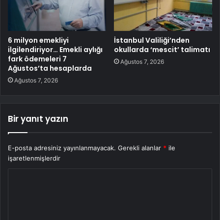
6 milyon emekliyi
İstanbul Valiliği’nden
ilgilendiriyor… Emekli aylığı
okullarda ‘mescit’ talimatı
fark ödemeleri 7
Ağustos 7, 2026
Ağustos’ta hesaplarda
Ağustos 7, 2026
Bir yanıt yazın
E-posta adresiniz yayınlanmayacak.
Gerekli alanlar
*
ile
işaretlenmişlerdir
Y
o
r