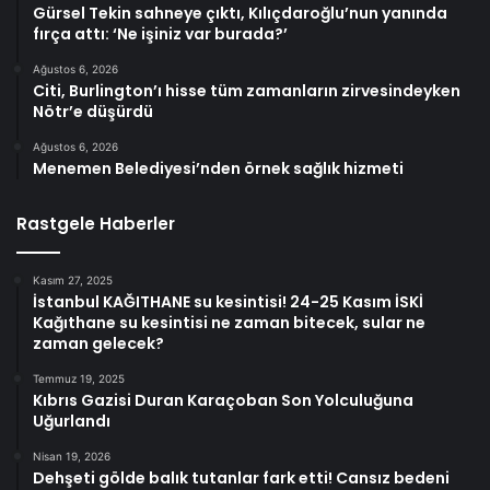
Gürsel Tekin sahneye çıktı, Kılıçdaroğlu’nun yanında
fırça attı: ‘Ne işiniz var burada?’
Ağustos 6, 2026
Citi, Burlington’ı hisse tüm zamanların zirvesindeyken
Nötr’e düşürdü
Ağustos 6, 2026
Menemen Belediyesi’nden örnek sağlık hizmeti
Rastgele Haberler
Kasım 27, 2025
İstanbul KAĞITHANE su kesintisi! 24-25 Kasım İSKİ
Kağıthane su kesintisi ne zaman bitecek, sular ne
zaman gelecek?
Temmuz 19, 2025
Kıbrıs Gazisi Duran Karaçoban Son Yolculuğuna
Uğurlandı
Nisan 19, 2026
Dehşeti gölde balık tutanlar fark etti! Cansız bedeni