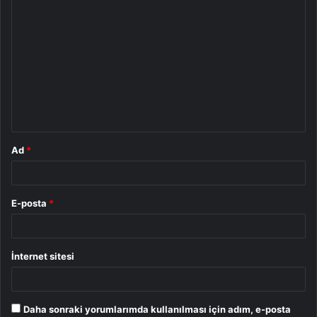
Y
o
r
u
m
*
Ad
*
E-posta
*
İnternet sitesi
Daha sonraki yorumlarımda kullanılması için adım, e-posta