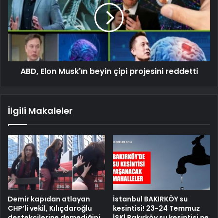
ABD, Elon Musk'ın beyin çipi projesini reddetti
İlgili Makaleler
Demir kapıdan atlayan
İstanbul BAKIRKÖY su
CHP’li vekil, Kılıçdaroğlu
kesintisi! 23-24 Temmuz
destekçilerine demediğini
İSKİ Bakırköy su kesintisi ne