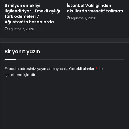
6 milyon emekliyi
İstanbul Valiliği’nden
ilgilendiriyor… Emekli aylığı
okullarda ‘mescit’ talimatı
fark ödemeleri 7
Ağustos 7, 2026
Ağustos’ta hesaplarda
Ağustos 7, 2026
Bir yanıt yazın
E-posta adresiniz yayınlanmayacak.
Gerekli alanlar
*
ile
işaretlenmişlerdir
Y
o
r
u
m
*