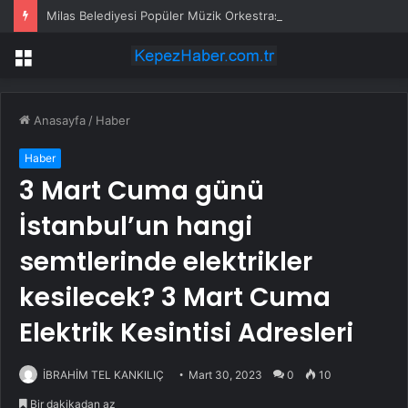
Milas Belediyesi Popüler Müzik Orkestrası ‘Mylasa Band’ Ören’de Unutulmaz Bir Konser Verdi
Menü
Anasayfa
/
Haber
Haber
3 Mart Cuma günü
İstanbul’un hangi
semtlerinde elektrikler
kesilecek? 3 Mart Cuma
Elektrik Kesintisi Adresleri
İBRAHİM TEL KANKILIÇ
Mart 30, 2023
0
10
Bir dakikadan az