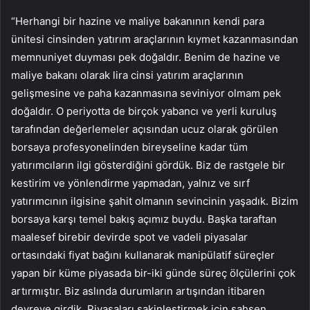
“Herhangi bir hazine ve maliye bakanının kendi para
ünitesi cinsinden yatırım araçlarının kıymet kazanmasından
memnuniyet duyması pek doğaldır. Benim de hazine ve
maliye bakanı olarak lira cinsi yatırım araçlarının
gelişmesine ve paha kazanmasına seviniyor olmam pek
doğaldır. O periyotta de birçok yabancı ve yerli kuruluş
tarafından değerlemeler açısından ucuz olarak görülen
borsaya profesyonelinden bireyseline kadar tüm
yatırımcıların ilgi gösterdiğini gördük. Biz de rastgele bir
kestirim ve yönlendirme yapmadan, yalnız ve sırf
yatırımcının ilgisine şahit olmanın sevincinin yaşadık. Bizim
borsaya karşı temel bakış açımız buydu. Başka taraftan
maalesef birebir devirde spot ve vadeli piyasalar
ortasındaki fiyat bağını kullanarak manipülatif süreçler
yapan bir küme piyasada bir-iki günde süreç ölçülerini çok
artırmıştır. Biz aslında durumların artışından itibaren
devreye girdik. Piyasaları sakinleştirmek için şahsen