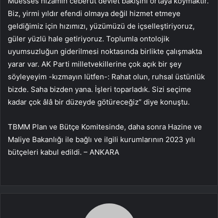
Müesses nizamın ceberut devlet bakışını ortaya koymaktır.
Biz, yirmi yıldır efendi olmaya değil hizmet etmeye
geldiğimiz için hızımızı, yüzümüzü de içselleştiriyoruz,
güler yüzlü hale getiriyoruz. Toplumla ontolojik
uyumsuzluğun giderilmesi noktasında birlikte çalışmakta
yarar var. AK Parti milletvekillerine çok açık bir şey
söyleyeyim -kızmayın lütfen-: Rahat olun, ruhsal üstünlük
bizde. Saha bizden yana. İşleri toparladık. Sizi seçime
kadar çok âlâ bir düzeyde götüreceğiz” diye konuştu.
TBMM Plan ve Bütçe Komitesinde, daha sonra Hazine ve
Maliye Bakanlığı ile bağlı ve ilgili kurumlarının 2023 yılı
bütçeleri kabul edildi. – ANKARA