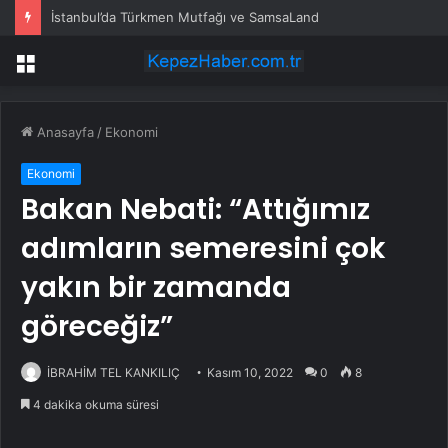
İstanbul’da Türkmen Mutfağı ve SamsaLand
Menü
Anasayfa
/
Ekonomi
Ekonomi
Bakan Nebati: “Attığımız
adımların semeresini çok
yakın bir zamanda
göreceğiz”
İBRAHİM TEL KANKILIÇ
Kasım 10, 2022
0
8
4 dakika okuma süresi