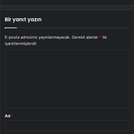
Bir yanıt yazın
E-posta adresiniz yayınlanmayacak.
Gerekli alanlar
*
ile
işaretlenmişlerdir
Y
o
r
u
m
*
Ad
*