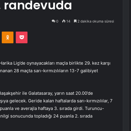
. randevuda
0
14
2 dakika okuma süresi
VKontakte
Odnoklassniki
Pocket
arika Lig’de oynayacakları maçla birlikte 29. kez karşı
nanan 28 maçta sarı-kırmızılıların 13-7 galibiyet
aşakşehir ile Galatasaray, yarın saat 20.00’de
ya gelecek. Geride kalan haftalarda sarı-kırmızılılar, 7
 puanla ve averajla haftaya 3. sırada girdi. Turuncu-
yenilgi sonucunda topladığı 24 puanla 2. sırada