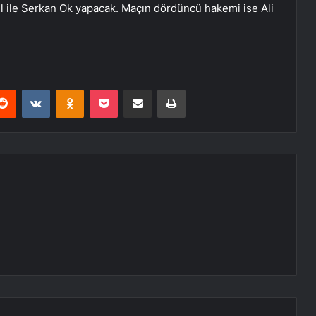
el ile Serkan Ok yapacak. Maçın dördüncü hakemi ise Ali
erest
Reddit
VKontakte
Odnoklassniki
Pocket
E-Posta ile paylaş
Yazdır