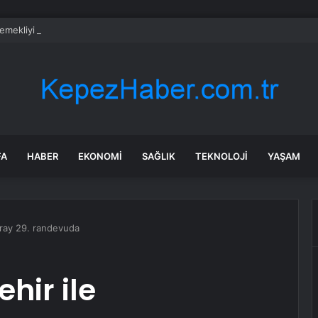
emekliyi ilgilendiriyor… Emekli aylığı fark ödemeleri 7 Ağustos’ta hesapla
FA
HABER
EKONOMI
SAĞLIK
TEKNOLOJI
YAŞAM
aray 29. randevuda
hir ile