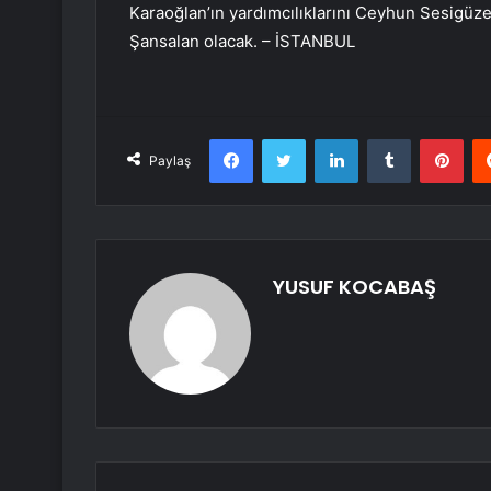
Karaoğlan’ın yardımcılıklarını Ceyhun Sesigüz
Şansalan olacak. – İSTANBUL
Facebook
Twitter
LinkedIn
Tumblr
Pint
Paylaş
YUSUF KOCABAŞ