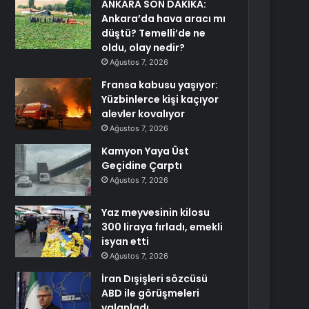
ANKARA SON DAKİKA:
Ankara’da hava aracı mı
düştü? Temelli’de ne
oldu, olay nedir?
Ağustos 7, 2026
Fransa kabusu yaşıyor:
Yüzbinlerce kişi kaçıyor
alevler kovalıyor
Ağustos 7, 2026
Kamyon Yaya Üst
Geçidine Çarptı
Ağustos 7, 2026
Yaz meyvesinin kilosu
300 liraya fırladı, emekli
isyan etti
Ağustos 7, 2026
İran Dışişleri sözcüsü
ABD ile görüşmeleri
yalanladı