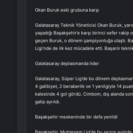
Okan Buruk eski grubuna karşı
Galatasaray Teknik Yöneticisi Okan Buruk, ya
yaşadığı Başakşehir’e karşı birinci sefer rakip o
geçen Buruk, o dönem şampiyonluğa ulaştı. B
Ligi’nde de ilk kez mücadele etti. Başarılı tek
Galatasaray deplasmanda lider
Galatasaray, Süper Lig’de bu dönem deplasmanda
4 galibiyet, 2 beraberlik ve 1 yenilgiyle 14 puan
kalesinde 4 gol gördü. Cimbom, dış alanda son 
galip ayrıldı.
Başakşehir meskeninde bir defa yenildi
Başakşehir, Muhteşem Lig’de bu sezon evinde 7