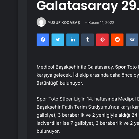
Galatasaray 29
YUSUF KOCABAŞ
Kasım 11, 2022
Facebook
Twitter
LinkedIn
Tumblr
Pinterest
Reddit
Medipol Başakşehir ile Galatasaray,
Spor
Toto H
karşıya gelecek. İki ekip arasında daha önce oy
üstünlüğü bulunuyor.
Spor Toto Süper Lig’in 14. haftasında Medipol B
Başakşehir Fatih Terim Stadyumu’nda karşı karşı
galibiyet, 3 beraberlik ve 2 yenilgiyle aldığı 24
lacivertliler ise 7 galibiyet, 3 beraberlik ve 2 
bulunuyor.