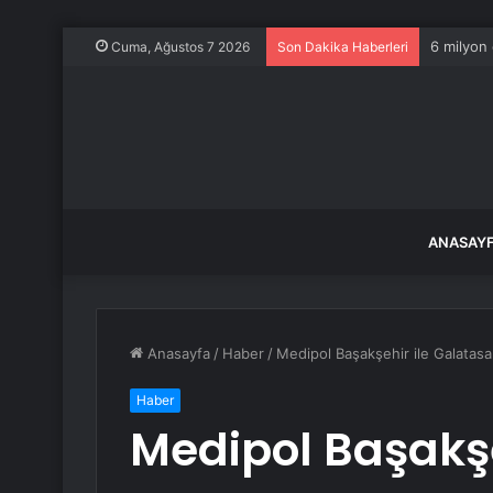
6 milyon 
Cuma, Ağustos 7 2026
Son Dakika Haberleri
ANASAY
Anasayfa
/
Haber
/
Medipol Başakşehir ile Galatas
Haber
Medipol Başakşe