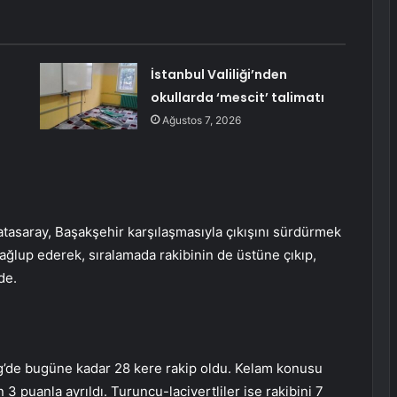
İstanbul Valiliği’nden
okullarda ‘mescit’ talimatı
a
Ağustos 7, 2026
atasaray, Başakşehir karşılaşmasıyla çıkışını sürdürmek
i mağlup ederek, sıralamada rakibinin de üstüne çıkıp,
de.
ig’de bugüne kadar 28 kere rakip oldu. Kelam konusu
 3 puanla ayrıldı. Turuncu-lacivertliler ise rakibini 7