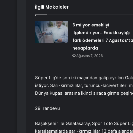
İlgili Makaleler
6 milyon emekliyi
ilgilendiriyor… Emekli aylığı
fark ödemeleri 7 Ağustos’t
hesaplarda
Ağustos 7, 2026
Süper Lig’de son iki maçından galip ayrılan Gal
istiyor. Sarı-kırmızılılar, turuncu-lacivertliler
Dünya Kupası arasına ikinci sırada girme peşin
29. randevu
Başakşehir ile Galatasaray, Spor Toto Süper L
karşılaşmalarda sarı-kırmızılılar 13 defa alandan