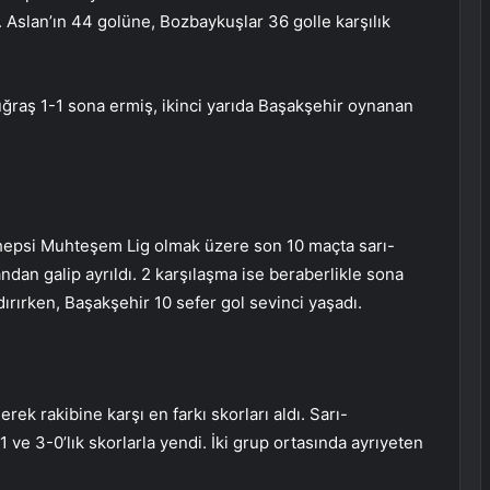
 Aslan’ın 44 golüne, Bozbaykuşlar 36 golle karşılık
ğraş 1-1 sona ermiş, ikinci yarıda Başakşehir oynanan
 hepsi Muhteşem Lig olmak üzere son 10 maçta sarı-
landan galip ayrıldı. 2 karşılaşma ise beraberlikle sona
ndırırken, Başakşehir 10 sefer gol sevinci yaşadı.
ek rakibine karşı en farkı skorları aldı. Sarı-
4-1 ve 3-0’lık skorlarla yendi. İki grup ortasında ayrıyeten