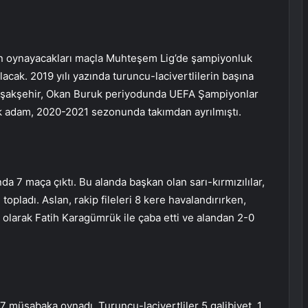
rın oynayacakları maçla Muhteşem Lig’de şampiyonluk
lacak. 2019 yılı yazında turuncu-lacivertlilerin başına
aşakşehir, Okan Buruk periyodunda UEFA Şampiyonlar
nik adam, 2020-2021 sezonunda takımdan ayrılmıştı.
 7 maça çıktı. Bu alanda başkan olan sarı-kırmızılılar,
 topladı. Aslan, rakip fileleri 8 kere havalandırırken,
olarak Fatih Karagümrük ile çaba etti ve alandan 2-0
 müsabaka oynadı. Turuncu-lacivertliler 5 galibiyet, 1