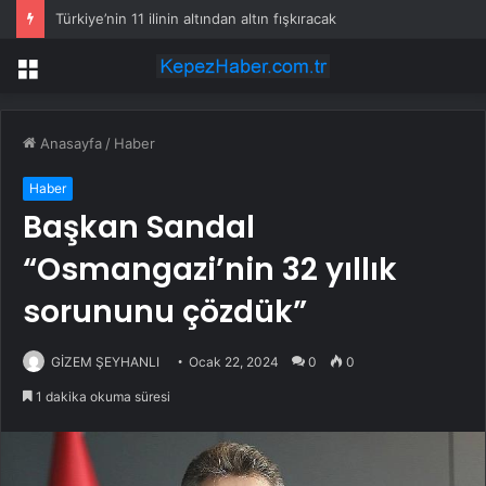
Türkiye’nin 11 ilinin altından altın fışkıracak
Menü
Anasayfa
/
Haber
Haber
Başkan Sandal
“Osmangazi’nin 32 yıllık
sorununu çözdük”
GİZEM ŞEYHANLI
Ocak 22, 2024
0
0
1 dakika okuma süresi