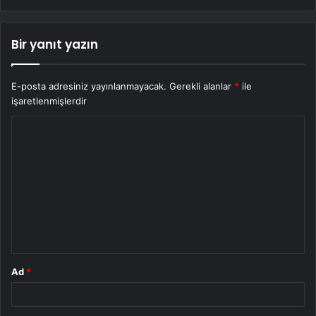
Bir yanıt yazın
E-posta adresiniz yayınlanmayacak.
Gerekli alanlar
*
ile
işaretlenmişlerdir
Y
o
r
u
m
*
Ad
*