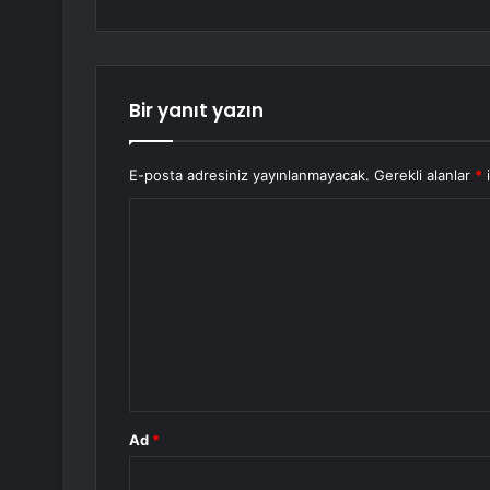
Bir yanıt yazın
E-posta adresiniz yayınlanmayacak.
Gerekli alanlar
*
i
Y
o
r
u
m
*
Ad
*