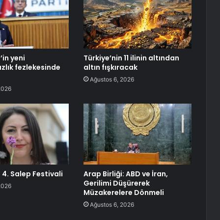
’in yeni
Türkiye’nin 11 ilinin altından
lık fezlekesinde
altın fışkıracak
Ağustos 6, 2026
2026
 4. Salep Festivali
Arap Birliği: ABD ve İran,
Gerilimi Düşürerek
2026
Müzakerelere Dönmeli
Ağustos 6, 2026