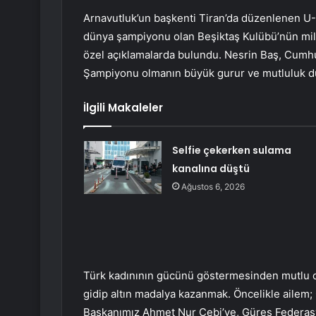
Arnavutluk’un başkenti Tiran’da düzenlenen U
dünya şampiyonu olan Beşiktaş Kulübü’nün milli
özel açıklamalarda bulundu. Nesrin Baş, Cumhur
Şampiyonu olmanın büyük gurur ve mutluluk du
İlgili Makaleler
Selfie çekerken sulama
kanalına düştü
Ağustos 6, 2026
Türk kadınının gücünü göstermesinden mutlu o
gidip altın madalya kazanmak. Öncelikle ailem;
Başkanımız Ahmet Nur Çebi’ye, Güreş Federasy