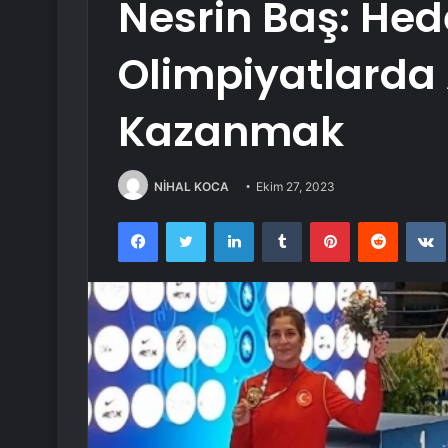
Nesrin Baş: Hed
Olimpiyatlarda
Kazanmak
NİHAL KOCA
Ekim 27, 2023
Facebook
Twitter
LinkedIn
Tumblr
Pinterest
Reddit