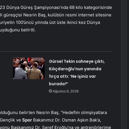
-23 Dünya Güreş Şampiyonası’nda 68 kilo kategorisinde
 güreşçisi Nesrin Baş, kulübün resmi internet sitesine
iyetin 100’üncü yılında üst üste ikinci kez Dünya
yduğunu belirtti.
Gürsel Tekin sahneye çıktı,
Kılıçdaroğlu’nun yanında
fırça attı: ‘Ne işiniz var
burada?’
Ağustos 6, 2026
lduğunu belirten Nesrin Baş, “Hedefim olimpiyatlara
 Gençlik ve
Spor
Bakanımız Dr. Osman Aşkın Bak’a,
onu Başkanımız Dr. Şeref Eroğlu’na ve antrenörlerime