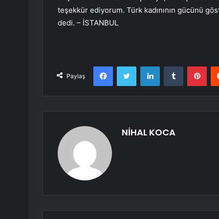
teşekkür ediyorum. Türk kadınının gücünü gö
dedi. – İSTANBUL
Facebook
Twitter
LinkedIn
Tumblr
Pint
Paylaş
NİHAL KOCA