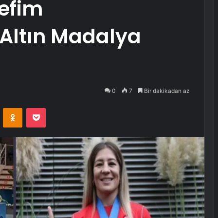
efim
 Altın Madalya
0
7
Bir dakikadan az
VKontakte
Odnoklassniki
Pocket