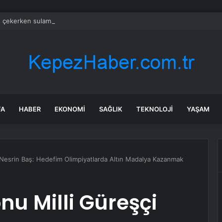
e çekerken sulama kanalına düştü
FA
HABER
EKONOMI
SAĞLIK
TEKNOLOJI
YAŞAM
Nesrin Baş: Hedefim Olimpiyatlarda Altın Madalya Kazanmak
u Milli Güreşçi