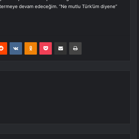
stermeye devam edeceğim. “Ne mutlu Türk’üm diyene”
erest
Reddit
VKontakte
Odnoklassniki
Pocket
E-Posta ile paylaş
Yazdır