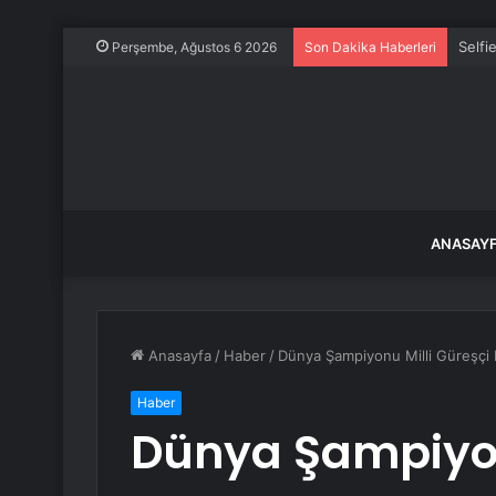
Selfi
Perşembe, Ağustos 6 2026
Son Dakika Haberleri
ANASAY
Anasayfa
/
Haber
/
Dünya Şampiyonu Milli Güreşçi 
Haber
Dünya Şampiyon