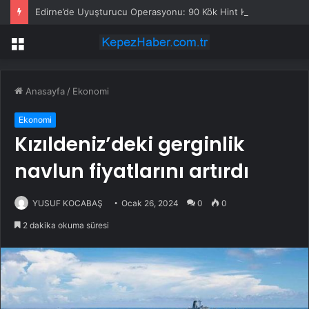
Edirne’de Uyuşturucu Operasyonu: 90 Kök Hint Keneviri Ele Geçirildi
Menü
Anasayfa
/
Ekonomi
Ekonomi
Kızıldeniz’deki gerginlik
navlun fiyatlarını artırdı
YUSUF KOCABAŞ
Ocak 26, 2024
0
0
2 dakika okuma süresi