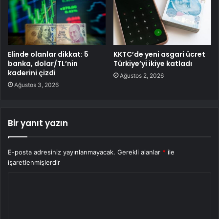
Elinde olanlar dikkat: 5
KKTC’de yeni asgari ücret
banka, dolar/TL’nin
Türkiye’yi ikiye katladı
kaderini çizdi
Ağustos 2, 2026
Ağustos 3, 2026
Bir yanıt yazın
E-posta adresiniz yayınlanmayacak.
Gerekli alanlar
*
ile
işaretlenmişlerdir
Y
o
r