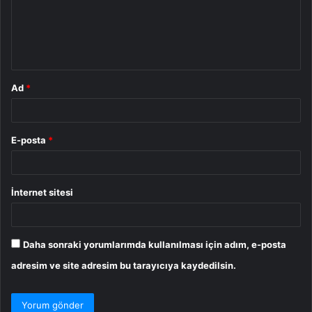
u
m
*
Ad
*
E-posta
*
İnternet sitesi
Daha sonraki yorumlarımda kullanılması için adım, e-posta
adresim ve site adresim bu tarayıcıya kaydedilsin.