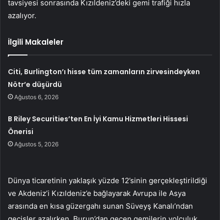
tavsiyesi sonrasında Kızıldeniz’deki gemi trafiği hızla
azalıyor.
İlgili Makaleler
Citi, Burlington’ı hisse tüm zamanların zirvesindeyken
Nötr’e düşürdü
Ağustos 6, 2026
B Riley Securities’ten En İyi Kamu Hizmetleri Hissesi
Önerisi
Ağustos 5, 2026
Dünya ticaretinin yaklaşık yüzde 12’sinin gerçekleştirildiği
ve Akdeniz’i Kızıldeniz’e bağlayarak Avrupa ile Asya
arasında en kısa güzergahı sunan Süveyş Kanalı’ndan
geçişler azalırken, Burun’dan geçen gemilerin yolculuk