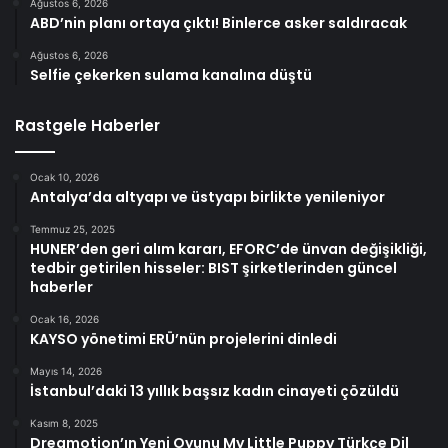
Ağustos 6, 2026
ABD’nin planı ortaya çıktı! Binlerce asker saldıracak
Ağustos 6, 2026
Selfie çekerken sulama kanalına düştü
Rastgele Haberler
Ocak 10, 2026
Antalya’da altyapı ve üstyapı birlikte yenileniyor
Temmuz 25, 2025
HUNER’den geri alım kararı, EFORC’de ünvan değişikliği,
tedbir getirilen hisseler: BIST şirketlerinden güncel
haberler
Ocak 16, 2026
KAYSO yönetimi ERÜ’nün projelerini dinledi
Mayıs 14, 2026
İstanbul’daki 13 yıllık başsız kadın cinayeti çözüldü
Kasım 8, 2025
Dreamotion’ın Yeni Oyunu My Little Puppy Türkçe Dil