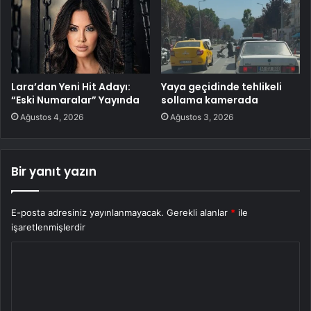
Lara’dan Yeni Hit Adayı:
Yaya geçidinde tehlikeli
“Eski Numaralar” Yayında
sollama kamerada
Ağustos 4, 2026
Ağustos 3, 2026
Bir yanıt yazın
E-posta adresiniz yayınlanmayacak.
Gerekli alanlar
*
ile
işaretlenmişlerdir
Y
o
r