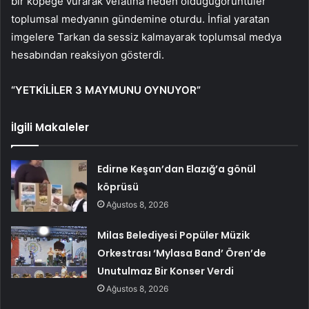
bir köpeğe vurarak vefatına neden olduğugörüntüler
toplumsal medyanın gündemine oturdu. İnfial yaratan
imgelere Tarkan da sessiz kalmayarak toplumsal medya
hesabından reaksiyon gösterdi.
“YETKİLİLER 3 MAYMUNU OYNUYOR”
İlgili Makaleler
Edirne Keşan’dan Elazığ’a gönül
köprüsü
Ağustos 8, 2026
Milas Belediyesi Popüler Müzik
Orkestrası ‘Mylasa Band’ Ören’de
Unutulmaz Bir Konser Verdi
Ağustos 8, 2026