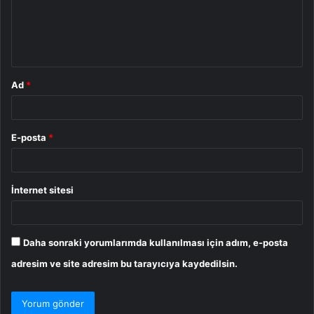
u
m
*
Ad
*
E-posta
*
İnternet sitesi
Daha sonraki yorumlarımda kullanılması için adım, e-posta
adresim ve site adresim bu tarayıcıya kaydedilsin.