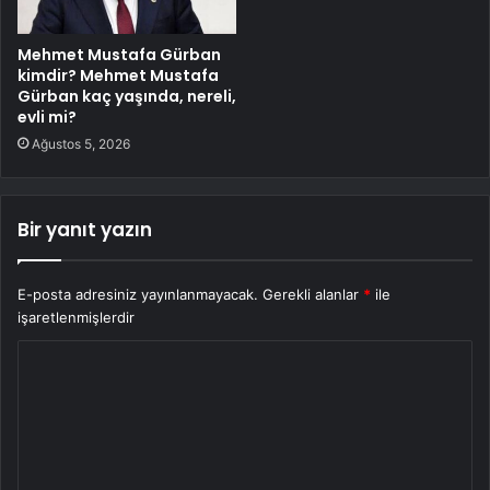
Mehmet Mustafa Gürban
kimdir? Mehmet Mustafa
Gürban kaç yaşında, nereli,
evli mi?
Ağustos 5, 2026
Bir yanıt yazın
E-posta adresiniz yayınlanmayacak.
Gerekli alanlar
*
ile
işaretlenmişlerdir
Y
o
r
u
m