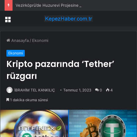
Vezirköprü’de Huzurevi Projesine 192 Milyon TL Destek
Menü
Anasayfa
/
Ekonomi
Ekonomi
Kripto pazarında ‘Tether’
rüzgarı
İBRAHİM TEL KANKILIÇ
Temmuz 1, 2023
0
4
1 dakika okuma süresi