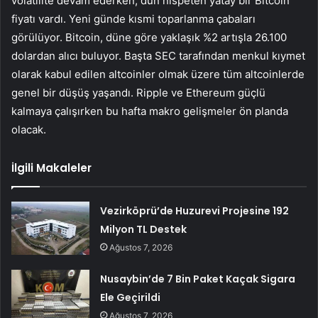
volatilite devam ederken, dün nispeten yatay bir Bitcoin
fiyatı vardı. Yeni günde kısmi toparlanma çabaları
görülüyor. Bitcoin, düne göre yaklaşık %2 artışla 26.100
dolardan alıcı buluyor. Başta SEC tarafından menkul kıymet
olarak kabul edilen altcoinler olmak üzere tüm altcoinlerde
genel bir düşüş yaşandı. Ripple ve Ethereum güçlü
kalmaya çalışırken bu hafta makro gelişmeler ön planda
olacak.
İlgili Makaleler
Vezirköprü’de Huzurevi Projesine 192
Milyon TL Destek
Ağustos 7, 2026
Nusaybin’de 7 Bin Paket Kaçak Sigara
Ele Geçirildi
Ağustos 7, 2026