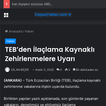
İran Dışişleri sözcüsü ABD ile görüşmeleri yalanladı
Menü
Anasayfa
/
Haber
Haber
TEB’den İlaçlama Kaynaklı
Zehirlenmelere Uyarı
DİLAN BİÇER
Aralık 3, 2025
0
0
Bir dakikadan az
(ANKARA)
– Türk Eczacıları Birliği (TEB), ilaçlama kaynaklı
zehirlenme vakalarına ilişkin uyarıda bulundu.
Birlikten yapılan yazılı açıklamada, son günlerde yaşanan
vakaların, denetimsiz ve ehliyetsiz ilaçlama