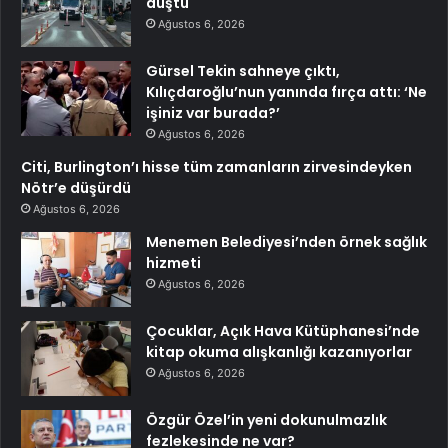
düştü
Ağustos 6, 2026
Gürsel Tekin sahneye çıktı,
Kılıçdaroğlu’nun yanında fırça attı: ‘Ne
işiniz var burada?’
Ağustos 6, 2026
Citi, Burlington’ı hisse tüm zamanların zirvesindeyken
Nötr’e düşürdü
Ağustos 6, 2026
Menemen Belediyesi’nden örnek sağlık
hizmeti
Ağustos 6, 2026
Çocuklar, Açık Hava Kütüphanesi’nde
kitap okuma alışkanlığı kazanıyorlar
Ağustos 6, 2026
Özgür Özel’in yeni dokunulmazlık
fezlekesinde ne var?